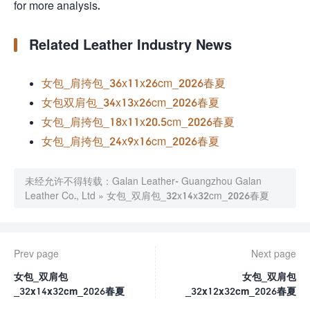
for more analysis.
Related Leather Industry News
女包_肩挎包_36x11x26cm_2026春夏
女包双肩包_34x13x26cm_2026春夏
女包_肩挎包_18x11x20.5cm_2026春夏
女包_肩挎包_24x9x16cm_2026春夏
未经允许不得转载：
Galan Leather- Guangzhou Galan
Leather Co., Ltd
»
女包_双肩包_32x14x32cm_2026春夏
Prev page
Next page
女包_双肩包
女包_双肩包
_32x14x32cm_2026春夏
_32x12x32cm_2026春夏